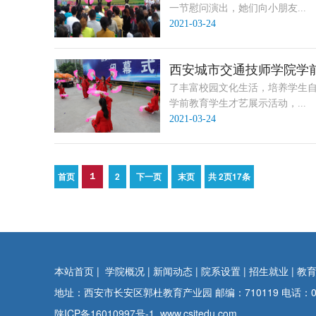
一节慰问演出，她们向小朋友...
2021-03-24
西安城市交通技师学院学
了丰富校园文化生活，培养学生自
学前教育学生才艺展示活动，...
2021-03-24
首页
2
下一页
末页
共
2
页
17
条
1
本站首页
|
学院概况
|
新闻动态
|
院系设置
|
招生就业
|
教
地址：西安市长安区郭杜教育产业园 邮编：710119 电话：029-89
陕ICP备16010997号-1
www.csjtedu.com