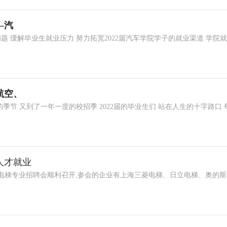
—汽
 缓解毕业生就业压力 努力拓宽2022届汽车学院学子的就业渠道 学院
航空、
季节 又到了一年一度的校招季 2022届的毕业生们 站在人生的十字路口 
人才就业
院电梯专业招聘会顺利召开,参会的企业有上海三菱电梯、日立电梯、奥的