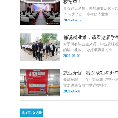
校招季！
青春遇见梦想，理想职业从这里起
了吗 为了进一步帮助毕业生...
2021-06-16
都说就业难，请看这届学
对于所有毕业生来说，毕业意味
的毕业礼物。 做好求职前的准...
2021-06-02
就业无忧 | 我院成功举办
专场招聘——“职”等你来 继毕
业走进西安城市交通技师学...
2021-05-31
共
1
页
8
条记录