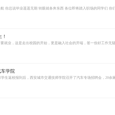
航 你总说毕业遥遥无期 转眼就各奔东西 各位即将踏入职场的同学们 你
生！
着要就业，这是走出校园的开始，更是融入社会的开端，签一份好工作无
汽车学院
业班学生返校报到后，西安城市交通技师学院召开了汽车专场招聘会，20余